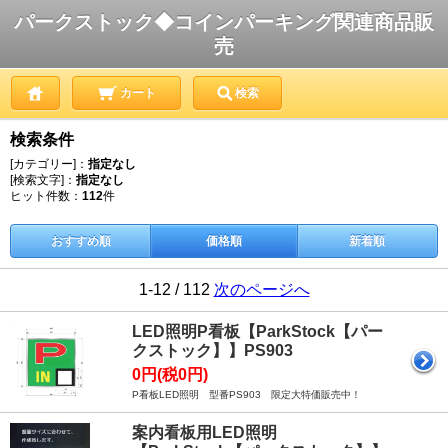
パークストック◆コインパーキング関連商品販
売
カート
検索
検索条件
[カテゴリー]：
指定なし
[検索文字]：
指定なし
ヒット件数：
112
件
おすすめ順
価格順
新着順
1-12 / 112
次のページへ
LED照明P看板【ParkStock【パー
クストック】】PS903
0円(税0円)
P看板LED照明 型番PS903 限定大特価販売中！
案内看板用LED照明