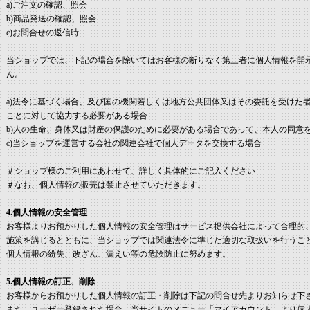
a)ご注文の確認、照会
b)商品発送の確認、照会
c)お問合せの返信時
当ショップでは、下記の場合を除いてはお客様の断りなく第三者に個人情報を開
ん。
a)法令に基づく場合、及び国の機関若しくは地方公共団体又はその委託を受けた
ことに対して協力する必要がある場合
b)人の生命、身体又は財産の保護のために必要がある場合であって、本人の同意
c)当ショップを運営する会社の関連会社で個人データを交換する場合
＃ショップ様のご利用にあわせて、詳しく具体的にご記入ください
＃なお、個人情報の販売は禁止させていただきます。
4.個人情報の安全管理
お客様よりお預かりした個人情報の安全管理はサービス提供会社によって合理的
施策を講じるとともに、当ショップでは関連法令に準じた適切な取扱いを行うこ
個人情報の紛失、改ざん、漏えい等の危険防止に努めます。
5.個人情報の訂正、削除
お客様からお預かりした個人情報の訂正・削除は下記の問合せ先よりお知らせ下
また、ユーザー登録された場合、当サイトのメニュー「マイアカウント」より個