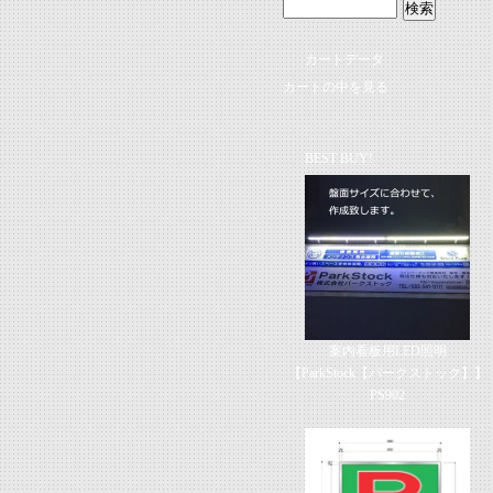
カートデータ
カートの中を見る
BEST BUY!
案内看板用LED照明
【ParkStock【パークストック】】
PS902