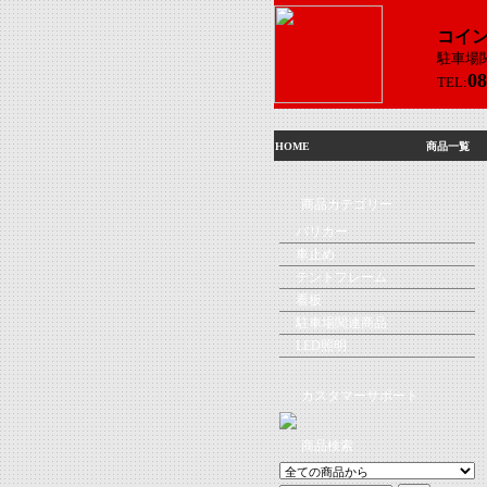
コイ
駐車場
08
TEL:
HOME
商品一覧
商品カテゴリー
バリカー
車止め
テントフレーム
看板
駐車場関連商品
LED照明
カスタマーサポート
商品検索