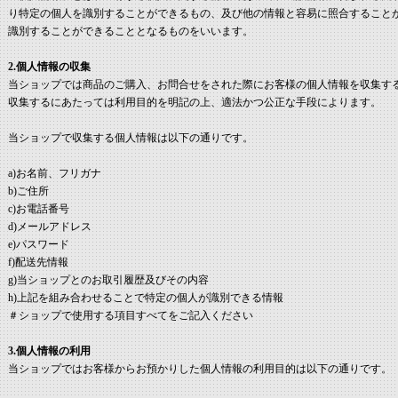
り特定の個人を識別することができるもの、及び他の情報と容易に照合すること
識別することができることとなるものをいいます。
2.個人情報の収集
当ショップでは商品のご購入、お問合せをされた際にお客様の個人情報を収集す
収集するにあたっては利用目的を明記の上、適法かつ公正な手段によります。
当ショップで収集する個人情報は以下の通りです。
a)お名前、フリガナ
b)ご住所
c)お電話番号
d)メールアドレス
e)パスワード
f)配送先情報
g)当ショップとのお取引履歴及びその内容
h)上記を組み合わせることで特定の個人が識別できる情報
＃ショップで使用する項目すべてをご記入ください
3.個人情報の利用
当ショップではお客様からお預かりした個人情報の利用目的は以下の通りです。