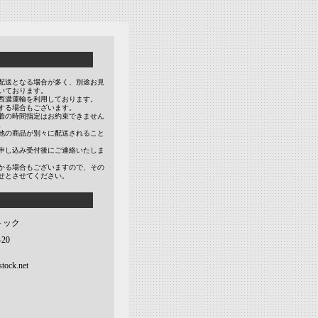
配送となる場合が多く、別途お見
いております。
西濃運輸を利用しております。
する場合もございます。
着の時間指定はお約束できません
。
他の商品が別々に配送されること
申し込み受付後にご連絡いたしま
かる場合もございますので、その
せとさせてください。
トック
20
tock.net