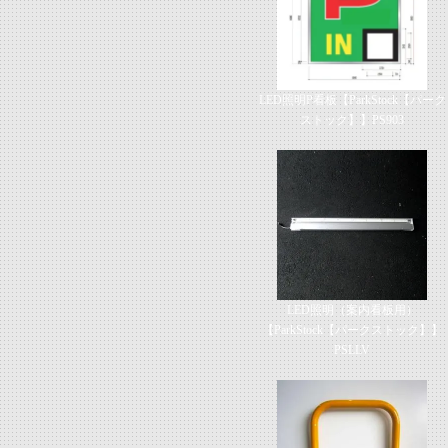
LED照明P看板【ParkStock【パーク
ストック】】PS903
LED照明（案内看板用）
【ParkStock【パークストック】】
PSLLV