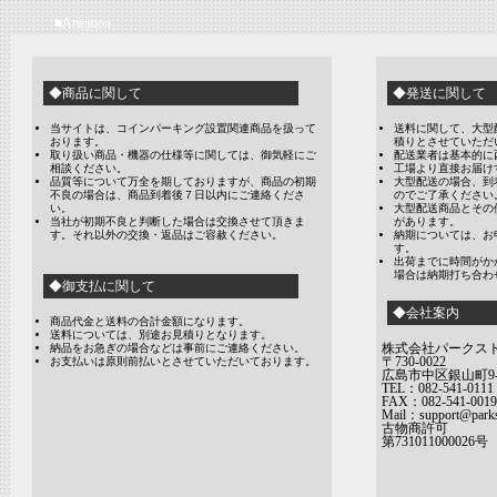
■Attention
◆商品に関して
◆発送に関して
当サイトは、コインパーキング設置関連商品を扱って
送料に関して、大型
おります。
積りとさせていただ
取り扱い商品・機器の仕様等に関しては、御気軽にご
配送業者は基本的に
相談ください。
工場より直接お届け
品質等について万全を期しておりますが、商品の初期
大型配送の場合、到
不良の場合は、商品到着後７日以内にご連絡くださ
のでご了承ください
い。
大型配送商品とその
当社が初期不良と判断した場合は交換させて頂きま
があります。
す。それ以外の交換・返品はご容赦ください。
納期については、お
す。
出荷までに時間がか
場合は納期打ち合わ
◆御支払に関して
◆会社案内
商品代金と送料の合計金額になります。
送料については、別途お見積りとなります。
株式会社パークス
納品をお急ぎの場合などは事前にご連絡ください。
〒730-0022
お支払いは原則前払いとさせていただいております。
広島市中区銀山町9-
TEL：082-541-0111
FAX：082-541-0019
Mail：support@parks
古物商許可
第731011000026号