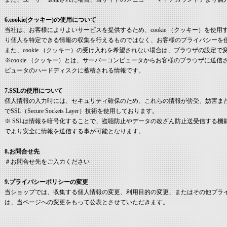
6.cookie(クッキー)の使用について
当社は、お客様によりよいサービスを提供するため、cookie （クッキー）を使
り個人を特定できる情報の収集を行えるものではなく、お客様のプライバシーを
また、cookie （クッキー）の受け入れを希望されない場合は、ブラウザの設定
※cookie （クッキー）とは、サーバーコンピュータからお客様のブラウザに送
ピュータのハードディスクに蓄積される情報です。
7.SSLの使用について
個人情報の入力時には、セキュリティ確保のため、これらの情報が傍受、妨害ま
でSSL（Secure Sockets Layer）技術を使用しております。
※ SSLは情報を暗号化することで、盗聴防止やデータの改ざん防止送受信する機
でより安全に情報を送信する事が可能となります。
8.お問合せ先
＃お問合せ先をご入力ください
9.プライバシーポリシーの変更
当ショップでは、収集する個人情報の変更、利用目的の変更、またはその他プラ
は、当ページへの変更をもって公表とさせていただきます。