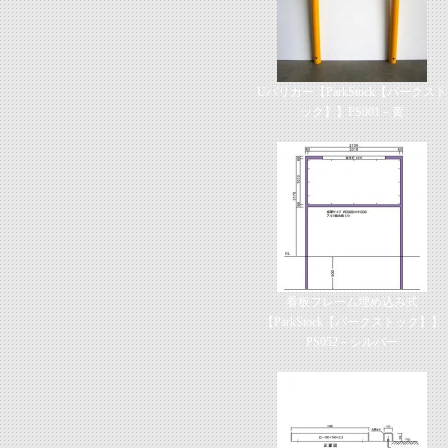
Uバリカー【ParkStock【パークスト
ック】】PS001－黄
看板フレーム埋め込み式
【ParkStock【パークストック】】
PS052－シルバー