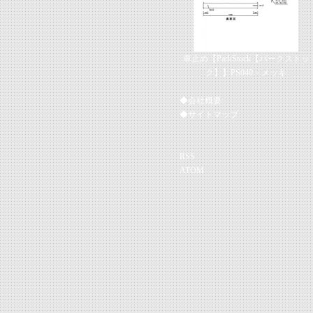
車止め【ParkStock【パークストッ
ク】】PS040－メッキ
◆会社概要
◆サイトマップ
RSS
ATOM