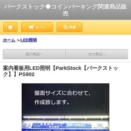
パークストック◆コインパーキング関連商品販
売
カート
検索
ホーム
＞
LED照明
前の商品へ
次の商品へ
案内看板用LED照明【ParkStock【パークストッ
ク】】PS902