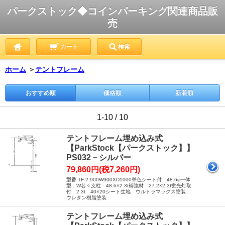
パークストック◆コインパーキング関連商品販
売
カート
検索
ホーム
＞
テントフレーム
おすすめ順
価格順
新着順
1-10 / 10
テントフレーム埋め込み式
【ParkStock【パークストック】】
PS032－シルバー
79,860円(税7,260円)
型番 TF-2 900W900XD1000単色シート付 48.6φ一体
型 W芯々支柱 48.6×2.3t補強材 27.2×2.3t蛍光灯取
付 2.3t 40×20シート生地 ウルトラマックス塗装
ウレタン樹脂塗装
テントフレーム埋め込み式