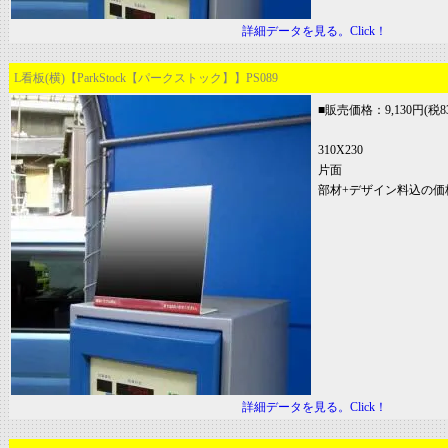
詳細データを見る。Click！
L看板(横)【ParkStock【パークストック】】PS089
■販売価格：9,130円(税8
310X230
片面
部材+デザイン料込の価
詳細データを見る。Click！