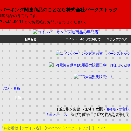
ンパーキング関連商品のことなら株式会社パークストック
関連商品の専門店です。
2-541-0111
までお気軽にお問い合わせください。
お問合せ
コインパーキングに関して
スタッフブログ
TOP
>
看板
看板
[ 並び順を変更 ] -
おすすめ順
-
価格順
-
新着順
前のページへ
全 [52] 商品中 [31-52] 商品を表示し
約款看板【デザイン込】【ParkStock【パークストック】】PS082