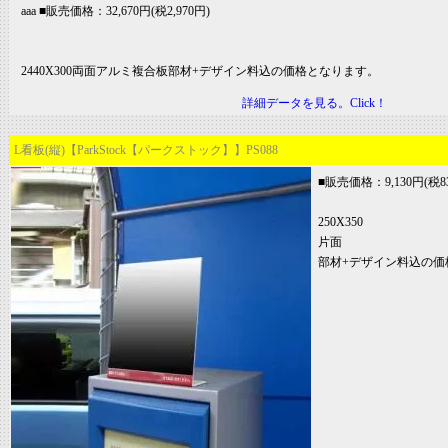
aaa ■販売価格：32,670円(税2,970円)
2440X300両面アルミ複合板部材+デザイン料込の価格となります。
詳細データを見る。Click！
L看板(縦)【ParkStock【パークストック】】PS088
■販売価格：9,130円(税8
250X350
片面
部材+デザイン料込の価