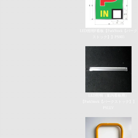
LED照明P看板【ParkStock【パーク
ストック】】PS903
LED照明（案内看板用）
【ParkStock【パークストック】】
PSLLV