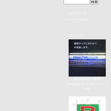
カートデータ
カートの中を見る
BEST BUY!
案内看板用LED照明
【ParkStock【パークストック】】
PS902