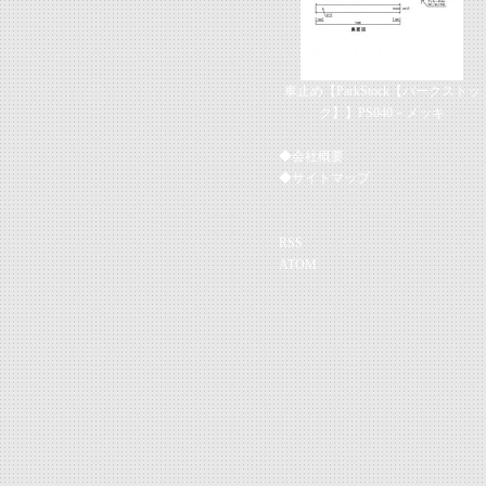
車止め【ParkStock【パークストッ
ク】】PS040－メッキ
◆会社概要
◆サイトマップ
RSS
ATOM