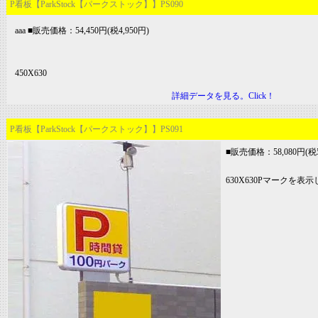
P看板【ParkStock【パークストック】】PS090
aaa ■販売価格：54,450円(税4,950円)
450X630
詳細データを見る。Click！
P看板【ParkStock【パークストック】】PS091
■販売価格：58,080円(税5
630X630Pマークを表