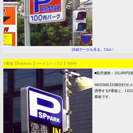
詳細データを見る。Click！
P看板【ParkStock【パークストック】】PS094
■販売価格：242,000円(税2
900X900LED満空
誘導するP看板と、LE
看板です。