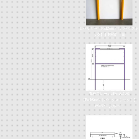
Uバリカー【ParkStock【パークスト
ック】】PS001－黄
看板フレーム埋め込み式
【ParkStock【パークストック】】
PS052－シルバー