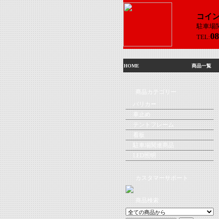
コイ
駐車場
08
TEL:
HOME
商品一覧
商品カテゴリー
バリカー
車止め
テントフレーム
看板
駐車場関連商品
LED照明
カスタマーサポート
商品検索