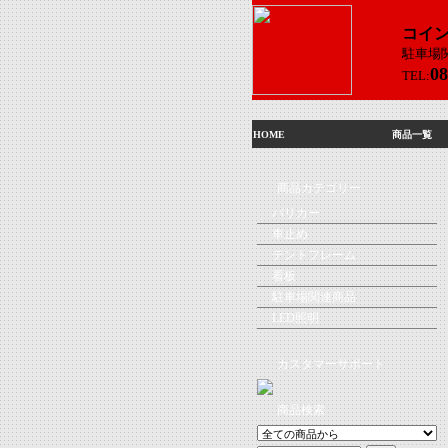
コイ
駐車場
08
TEL:
HOME
商品一覧
商品カテゴリー
バリカー
車止め
テントフレーム
看板
駐車場関連商品
LED照明
カスタマーサポート
商品検索