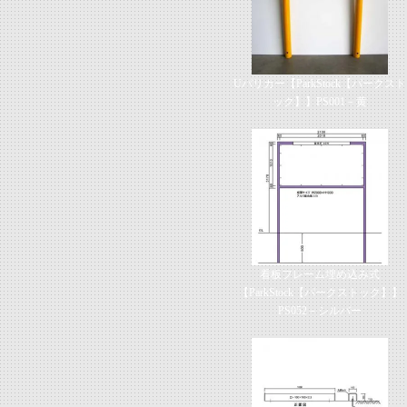
Uバリカー【ParkStock【パークスト
ック】】PS001－黄
看板フレーム埋め込み式
【ParkStock【パークストック】】
PS052－シルバー