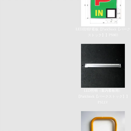
LED照明P看板【ParkStock【パーク
ストック】】PS903
LED照明（案内看板用）
【ParkStock【パークストック】】
PSLLV