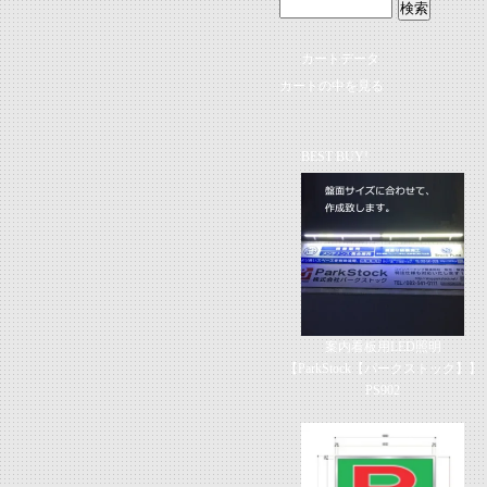
カートデータ
カートの中を見る
BEST BUY!
案内看板用LED照明
【ParkStock【パークストック】】
PS902