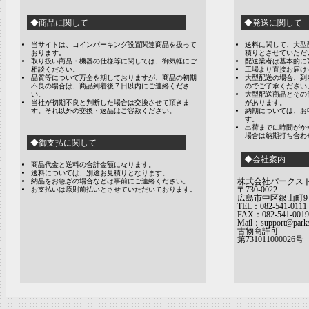
◆商品に関して
◆発送に関して
当サイトは、コインパーキング設置関連商品を扱って
送料に関して、大型
おります。
積りとさせていただ
取り扱い商品・機器の仕様等に関しては、御気軽にご
配送業者は基本的に
相談ください。
工場より直接お届け
品質等について万全を期しておりますが、商品の初期
大型配送の場合、到
不良の場合は、商品到着後７日以内にご連絡くださ
のでご了承ください
い。
大型配送商品とその
当社が初期不良と判断した場合は交換させて頂きま
があります。
す。それ以外の交換・返品はご容赦ください。
納期については、お
す。
出荷までに時間がか
場合は納期打ち合わ
◆御支払に関して
◆会社案内
商品代金と送料の合計金額になります。
送料については、別途お見積りとなります。
株式会社パークス
納品をお急ぎの場合などは事前にご連絡ください。
〒730-0022
お支払いは原則前払いとさせていただいております。
広島市中区銀山町9-
TEL：082-541-0111
FAX：082-541-0019
Mail：support@parks
古物商許可
第731011000026号