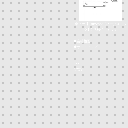
車止め【ParkStock【パークストッ
ク】】PS040－メッキ
◆会社概要
◆サイトマップ
RSS
ATOM