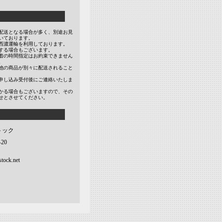
配送となる場合が多く、別途お見
いております。
西濃運輸を利用しております。
する場合もございます。
着の時間指定はお約束できません
。
他の商品が別々に配送されること
申し込み受付後にご連絡いたしま
かる場合もございますので、その
せとさせてください。
トック
20
tock.net