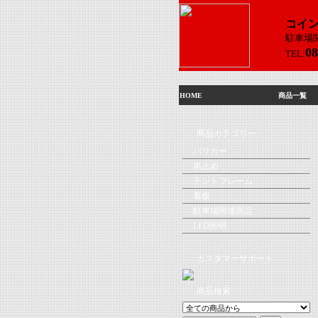
コイ
駐車場
08
TEL:
HOME
商品一覧
商品カテゴリー
バリカー
車止め
テントフレーム
看板
駐車場関連商品
LED照明
カスタマーサポート
商品検索