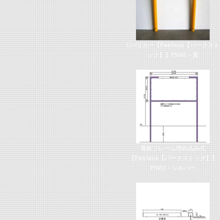
Uバリカー【ParkStock【パークスト
ック】】PS001－黄
看板フレーム埋め込み式
【ParkStock【パークストック】】
PS052－シルバー