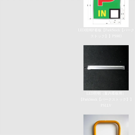
LED照明P看板【ParkStock【パーク
ストック】】PS903
LED照明（案内看板用）
【ParkStock【パークストック】】
PSLLV