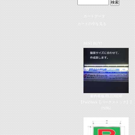
カートデータ
カートの中を見る
BEST BUY!
案内看板用LED照明
【ParkStock【パークストック】】
PS902