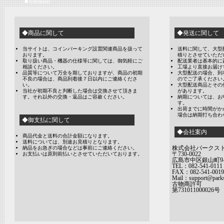
■Attention
◆商品に関して
◆発送に関して
当サイトは、コインパーキング設置関連商品を扱って
送料に関して、大型
おります。
積りとさせていただ
取り扱い商品・機器の仕様等に関しては、御気軽にご
配送業者は基本的に
相談ください。
工場より直接お届け
品質等について万全を期しておりますが、商品の初期
大型配送の場合、到
不良の場合は、商品到着後７日以内にご連絡くださ
のでご了承ください
い。
大型配送商品とその
当社が初期不良と判断した場合は交換させて頂きま
があります。
す。それ以外の交換・返品はご容赦ください。
納期については、お
す。
出荷までに時間がか
場合は納期打ち合わ
◆御支払に関して
◆会社案内
商品代金と送料の合計金額になります。
送料については、別途お見積りとなります。
株式会社パークス
納品をお急ぎの場合などは事前にご連絡ください。
〒730-0022
お支払いは原則前払いとさせていただいております。
広島市中区銀山町9-
TEL：082-541-0111
FAX：082-541-0019
Mail：support@parks
古物商許可
第731011000026号