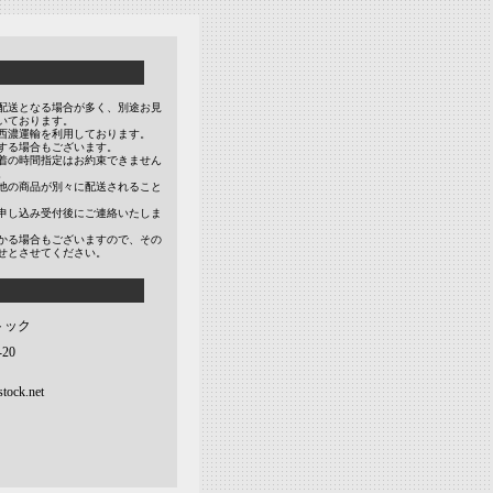
配送となる場合が多く、別途お見
いております。
西濃運輸を利用しております。
する場合もございます。
着の時間指定はお約束できません
。
他の商品が別々に配送されること
申し込み受付後にご連絡いたしま
かる場合もございますので、その
せとさせてください。
トック
20
tock.net