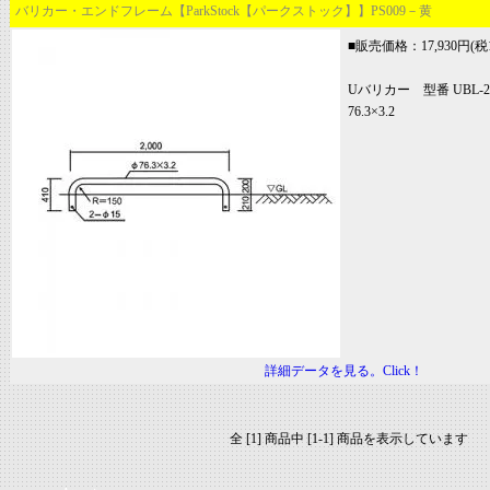
バリカー・エンドフレーム【ParkStock【パークストック】】PS009－黄
■販売価格：17,930円(税1
Uバリカー 型番 UBL-
76.3×3.2
詳細データを見る。Click！
全 [1] 商品中 [1-1] 商品を表示しています