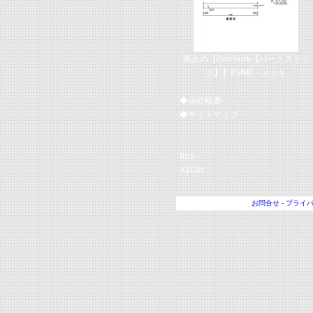
車止め【ParkStock【パークストッ
ク】】PS040－メッキ
◆会社概要
◆サイトマップ
RSS
ATOM
お問合せ
-
プライ