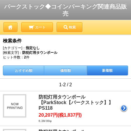
パークストック◆コインパーキング関連商品販
売
カート
検索
検索条件
[カテゴリー]：
指定なし
[検索文字]：
防犯灯用タウンポール
ヒット件数：
2
件
おすすめ順
価格順
新着順
1-2 / 2
防犯灯用タウンポール
【ParkStock【パークストック】】
PS118
20,207円(税1,837円)
6.3M 89φ