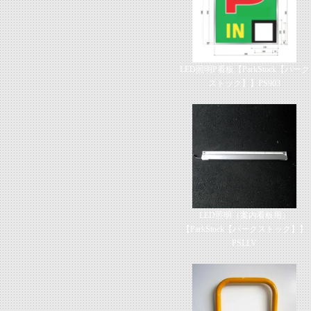
LED照明P看板【ParkStock【パーク
ストック】】PS903
LED照明（案内看板用）
【ParkStock【パークストック】】
PSLLV