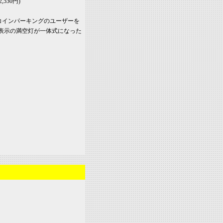
,530円)
灯付コインパーキングのユーザーを
D表示の満空灯が一体式になった