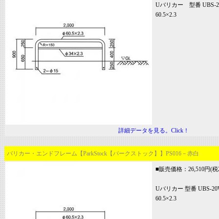
Uバリカー 型番 UBS
60.5×2.3
詳細データを見る。Click！
バリカー・エンドフレーム【ParkStock【パークストック】】PS016－赤白
■販売価格：26,510円(税2
Uバリカー 型番 UBS
60.5×2.3