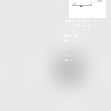
車止め【ParkStock【パークストッ
ク】】PS040－メッキ
◆会社概要
◆サイトマップ
RSS
ATOM