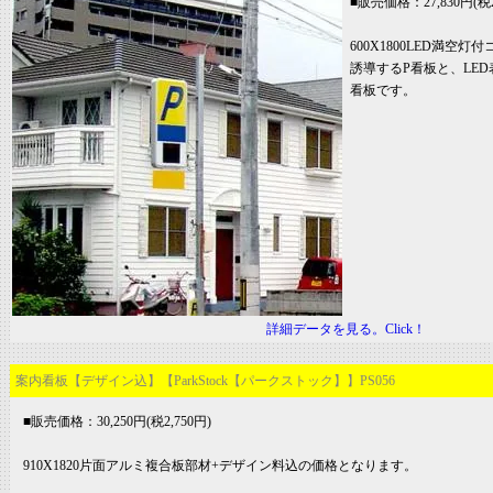
■販売価格：27,830円(税2
600X1800LED満空
誘導するP看板と、LE
看板です。
詳細データを見る。Click！
案内看板【デザイン込】【ParkStock【パークストック】】PS056
■販売価格：30,250円(税2,750円)
910X1820片面アルミ複合板部材+デザイン料込の価格となります。