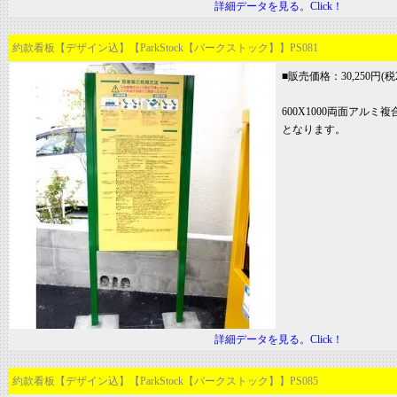
詳細データを見る。Click！
約款看板【デザイン込】【ParkStock【パークストック】】PS081
■販売価格：30,250円(税2
600X1000両面アル
となります。
詳細データを見る。Click！
約款看板【デザイン込】【ParkStock【パークストック】】PS085