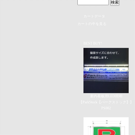
カートデータ
カートの中を見る
BEST BUY!
案内看板用LED照明
【ParkStock【パークストック】】
PS902