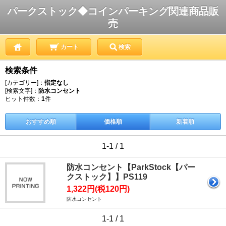
パークストック◆コインパーキング関連商品販
売
カート
検索
検索条件
[カテゴリー]：
指定なし
[検索文字]：
防水コンセント
ヒット件数：
1
件
おすすめ順
価格順
新着順
1-1 / 1
防水コンセント【ParkStock【パー
クストック】】PS119
1,322円(税120円)
防水コンセント
1-1 / 1