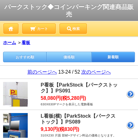
パークストック◆コインパーキング関連商品販
売
カート
検索
ホーム
＞
看板
おすすめ順
価格順
新着順
前のページへ
13-24 / 52
次のページへ
P看板【ParkStock【パークストッ
ク】】PS091
58,080円(税5,280円)
630X630Pマークを表示した電飾看板
L看板(横)【ParkStock【パークス
トック】】PS089
9,130円(税830円)
310X230 片面 部材+デザイン料込の価格となります。